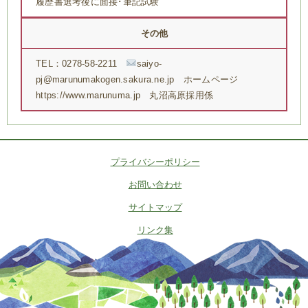
履歴書選考後に面接･筆記試験
その他
TEL：0278-58-2211
saiyo-
pj@marunumakogen.sakura.ne.jp ホームページ
https://www.marunuma.jp 丸沼高原採用係
プライバシーポリシー
お問い合わせ
サイトマップ
リンク集